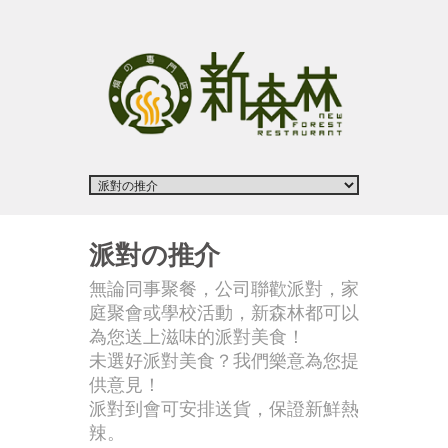
派對の推介
無論同事聚餐，公司聯歡派對，家
庭聚會或學校活動，新森林都可以
為您送上滋味的派對美食！
未選好派對美食？我們樂意為您提
供意見！
派對到會可安排送貨，保證新鮮熱
辣。