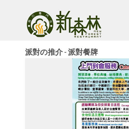
派對の推介 - 派對餐牌