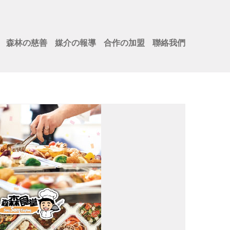
森林の慈善
媒介の報導
合作の加盟
聯絡我們