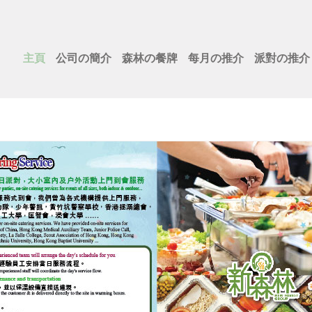
主頁
公司の簡介
森林の餐牌
每月の推介
派對の推介