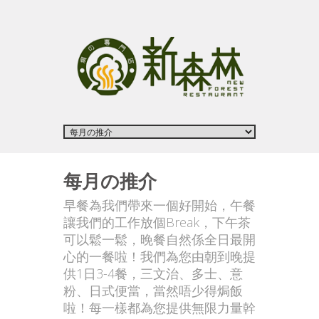
每月の推介
早餐為我們帶來一個好開始，午餐
讓我們的工作放個Break，下午茶
可以鬆一鬆，晚餐自然係全日最開
心的一餐啦！我們為您由朝到晚提
供1日3-4餐，三文治、多士、意
粉、日式便當，當然唔少得焗飯
啦！每一樣都為您提供無限力量幹